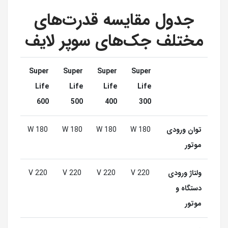
جدول مقایسه قدرت‌های
مختلف جک‌های سوپر لایف
Super
Super
Super
Super
Life
Life
Life
Life
600
500
400
300
توان ورودی
180 W
180 W
180 W
180 W
موتور
ولتاژ ورودی
220 V
220 V
220 V
220 V
دستگاه و
موتور