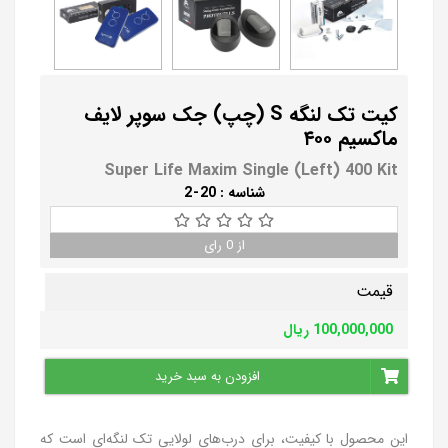
کیت تک لنگه S‌ (چپ) جک سوپر لایف
ماکسیم ۴۰۰
Super Life Maxim Single (Left) 400 Kit
شناسه :
20
-
2
از
0
رای
قیمت
100,000,000
ریال
افزودن به سبد خرید
این محصول با کیفیت، برای درب‌های لولایی تک لنگه‌ای است که