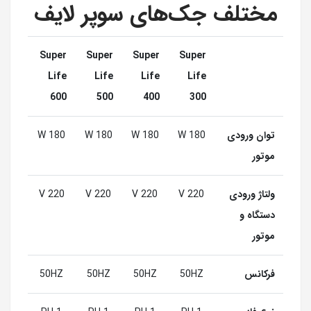
مختلف جک‌های سوپر لایف
Super
Super
Super
Super
Life
Life
Life
Life
600
500
400
300
توان ورودی
180 W
180 W
180 W
180 W
موتور
ولتاژ ورودی
220 V
220 V
220 V
220 V
دستگاه و
موتور
فرکانس
50HZ
50HZ
50HZ
50HZ